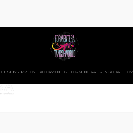
urant Formentera
ECIOS E INSCRIPCIÓN
ALOJAMIENTOS
FORMENTERA
RENT A CAR
CÓM