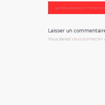
Navigation
Quimera Restaurant Formenter
de
l’article
Laisser un commentair
Vous devez
vous connecter