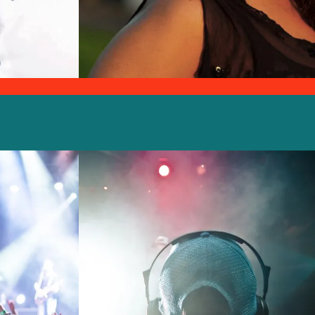
s
Silvina Valz