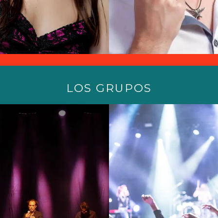
LOS GRUPOS
riana Patsarika
Dimitris Biska
Tango F
Dj's