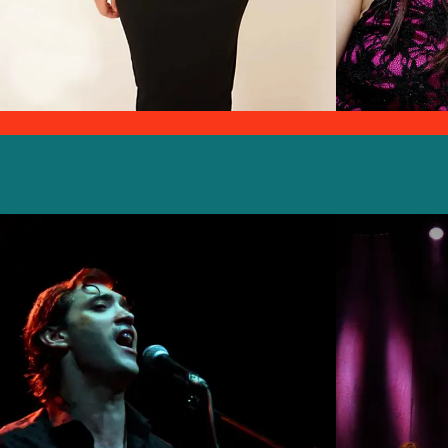
Lucia Lerendegui
Ma
F A N