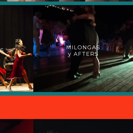
MILONGAS
S
y AFTERS