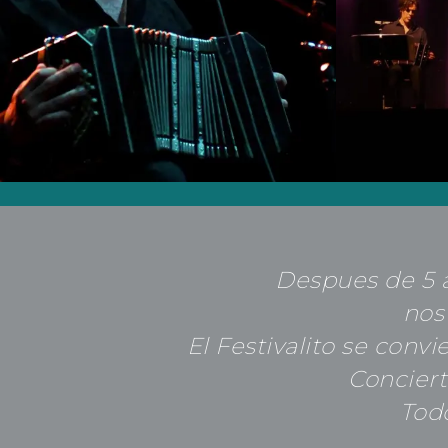
Despues de 5 a
nos
El Festivalito se convi
Conciert
Tod