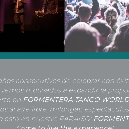
ños consecutivos de celebrar con éxi
 vemos motivados a expandir la propu
erte en
FORMENTERA TANGO WORL
os al aire libre, milongas, espectáculos 
o esto en nuestro PARAISO:
FORMENT
Come to live the experience!