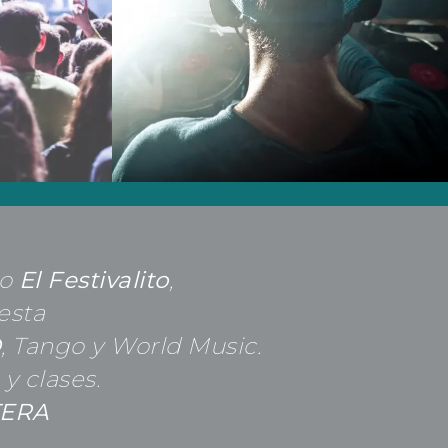
to
El Festivalito
,
esta
D
, Tango y World Music.
y clases.
ERA