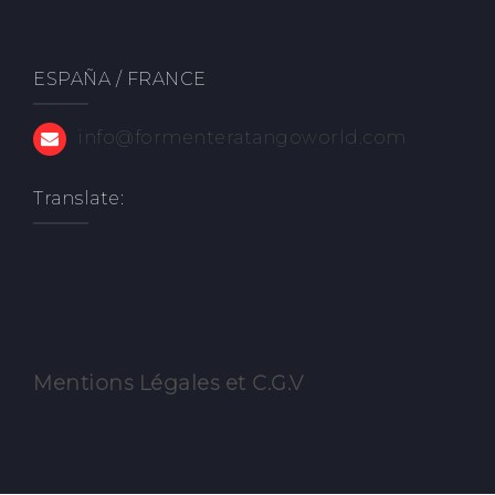
ESPAÑA / FRANCE
info@formenteratangoworld.com
Translate:
Mentions Légale
s et C.G.V