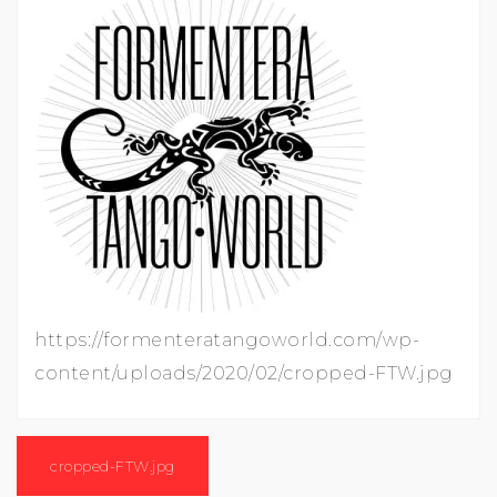
https://formenteratangoworld.com/wp-
content/uploads/2020/02/cropped-FTW.jpg
Navigation
de
cropped-FTW.jpg
l’article