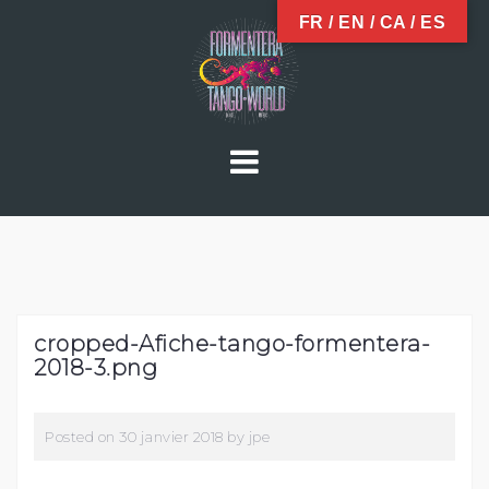
Skip
FR / EN / CA / ES
to
content
cropped-Afiche-tango-formentera-
2018-3.png
Posted on
30 janvier 2018
by
jpe