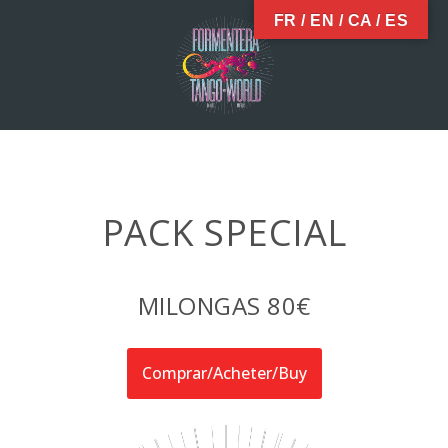
Skip
FR / EN / CA / ES
to
content
PACK SPECIAL
MILONGAS 80€