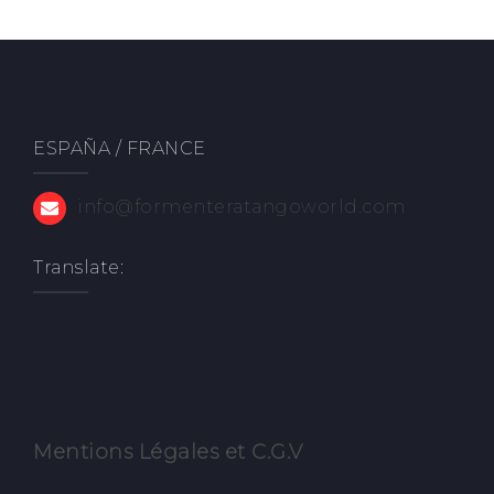
ESPAÑA / FRANCE
info@formenteratangoworld.com
Translate:
Mentions Légale
s et C.G.V